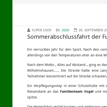
SUPER USER
2020
26. SEPTEMBER 2
Sommerabschlussfahrt der F
Ein verrücktes Jahr für den Sport. Nach den co
allerdings von den Temperaturen eher an eine Wi
Nach dem Motto „ Alles auf Abstand „ ging es da
Wilhelmshausen…… Die Strecke hatte eine L
Teilnehmer konzentriert auf die Strecke schauten
Ein Verpflegungsstop in einer Schutzhütte mit
Riesendank an das
Familienteam Vogel
und man
spitze.
Die Weiterfahrt verlief trocken und wetterapp ge