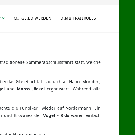
V
MITGLIED WERDEN
DIMB TRAILRULES
raditionelle Sommerabschlussfahrt statt, welche
abei das Glasebachtal, Laubachtal, Hann. Münden,
el
und
Marco Jäckel
organisiert. Während alle
rachte die Funbiker wieder auf Vordermann. Ein
en und Brownies der
Vogel – Kids
waren einfach
ichter Nieselregen ein.