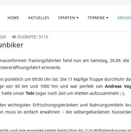
HOME
AKTUELLES
SPARTEN
TERMINE
ARCHI
020
ZUGRIFFE: 5115
unbiker
ronaconformen Trainingsfahrten fand nun am Samstag, 26.09. die t
ntereröffnungsfahrt erinnerte.
nn pünktlich um 09:00 Uhr los. Die 11 köpfige Truppe durchfuhr d
änge von 60 km und 1000 hm und war perfekt von
Andreas Vog
, hatte unser
Tobi
sogar noch Zeit um Kletten aufzusammeln ;-).
 den wichtigsten Erfrischungsgetränken und Nahrungsmitteln b
 muss es einfach erwähnen – die selbergebackenen Nusseck
recht und wie erwartet setzte beim Stop Nr. 2 in Wilhelmshausen le