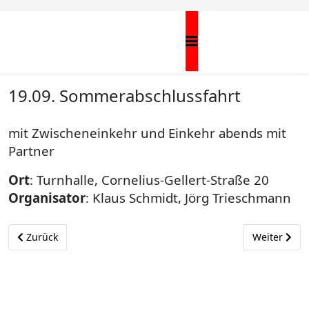
19.09. Sommerabschlussfahrt
mit Zwischeneinkehr und Einkehr abends mit
Partner
Ort
: Turnhalle, Cornelius-Gellert-Straße 20
Organisator
: Klaus Schmidt, Jörg Trieschmann
Vorheriger Beitrag: 05./06.09. Trial Hessencup in Melsungen
Nächster Be
Zurück
Weiter